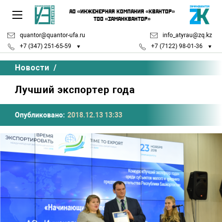
АО «ИНЖЕНЕРНАЯ КОМПАНИЯ «КВАНТОР»
ТОО «ЗАМАНКВАНТОР»
quantor@quantor-ufa.ru
info_atyrau@zq.kz
+7 (347) 251-65-59
+7 (7122) 98-01-36
Новости
/
Лучший экспортер года
Опубликовано:
2018.12.13 13:33