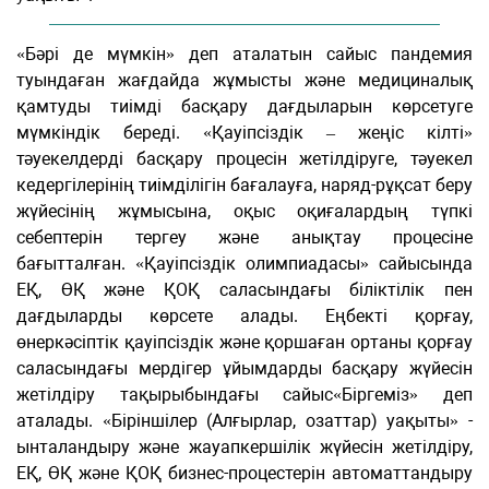
«Бәрі де мүмкін» деп аталатын сайыс пандемия
туындаған жағдайда жұмысты және медициналық
қамтуды тиімді басқару дағдыларын көрсетуге
мүмкіндік береді. «Қауіпсіздік – жеңіс кілті»
тәуекелдерді басқару процесін жетілдіруге, тәуекел
кедергілерінің тиімділігін бағалауға, наряд-рұқсат беру
жүйесінің жұмысына, оқыс оқиғалардың түпкі
себептерін тергеу және анықтау процесіне
бағытталған. «Қауіпсіздік олимпиадасы» сайысында
ЕҚ, ӨҚ және ҚОҚ саласындағы біліктілік пен
дағдыларды көрсете алады. Еңбекті қорғау,
өнеркәсіптік қауіпсіздік және қоршаған ортаны қорғау
саласындағы мердігер ұйымдарды басқару жүйесін
жетілдіру тақырыбындағы сайыс«Біргеміз» деп
аталады. «Біріншілер (Алғырлар, озаттар) уақыты» -
ынталандыру және жауапкершілік жүйесін жетілдіру,
ЕҚ, ӨҚ және ҚОҚ бизнес-процестерін автоматтандыру