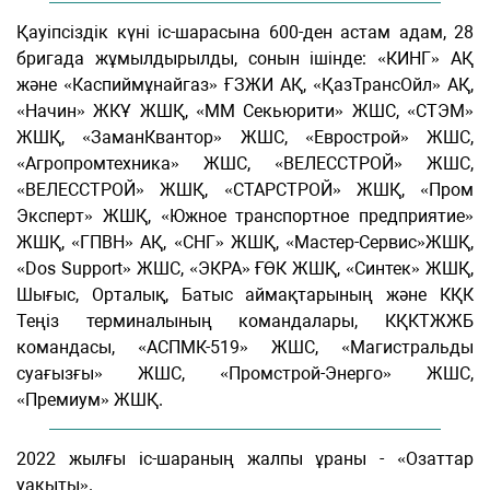
Қауіпсіздік күні іс-шарасына 600-ден астам адам, 28
бригада жұмылдырылды, сонын ішінде: «КИНГ» АҚ
және «Каспиймұнайгаз» ҒЗЖИ АҚ, «ҚазТрансОйл» АҚ,
«Начин» ЖКҰ ЖШҚ, «ММ Секьюрити» ЖШС, «СТЭМ»
ЖШҚ, «ЗаманКвантор» ЖШС, «Еврострой» ЖШС,
«Агропромтехника» ЖШС, «ВЕЛЕССТРОЙ» ЖШС,
«ВЕЛЕССТРОЙ» ЖШҚ, «СТАРСТРОЙ» ЖШҚ, «Пром
Эксперт» ЖШҚ, «Южное транспортное предприятие»
ЖШҚ, «ГПВН» АҚ, «СНГ» ЖШҚ, «Мастер-Сервис»ЖШҚ,
«Dos Support» ЖШС, «ЭКРА» ҒӨК ЖШҚ, «Синтек» ЖШҚ,
Шығыс, Орталық, Батыс аймақтарының және КҚК
Теңіз терминалының командалары, КҚКТЖЖБ
командасы, «АСПМК-519» ЖШС, «Магистральды
суағызғы» ЖШС, «Промстрой-Энерго» ЖШС,
«Премиум» ЖШҚ.
2022 жылғы іс-шараның жалпы ұраны - «Озаттар
уақыты».