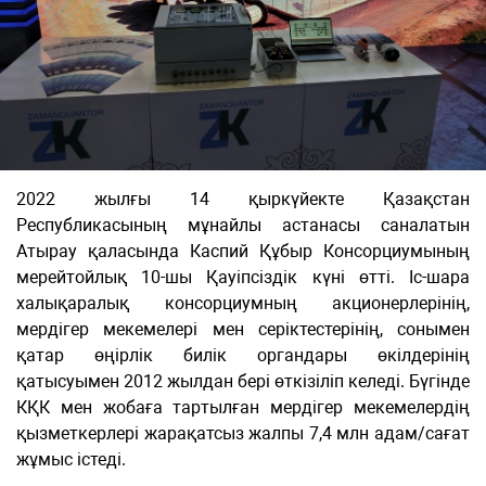
2022 жылғы 14 қыркүйекте Қазақстан
Республикасының мұнайлы астанасы саналатын
Атырау қаласында Каспий Құбыр Консорциумының
мерейтойлық 10-шы Қауіпсіздік күні өтті. Іс-шара
халықаралық консорциумның акционерлерінің,
мердігер мекемелері мен серіктестерінің, сонымен
қатар өңірлік билік органдары өкілдерінің
қатысуымен 2012 жылдан бері өткізіліп келеді. Бүгінде
КҚК мен жобаға тартылған мердігер мекемелердің
қызметкерлері жарақатсыз жалпы 7,4 млн адам/сағат
жұмыс істеді.