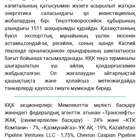
капиталының қатысуымен жүзеге асырылып жатқан
энергетика саласындағы ірі инвестициялық
жобалардың бірі. Теңіз-Новороссийск құбырының
ұзындығы 1511 шақырымды құрайды. Қазақстанның
бүкіл экспорттық мұнайының үштен екісінен
астамы,сондай-ақ ресейлік, соның ішінде Каспий
теңізінде орналасқанкен орындарының шикізатыосы
бағыт бойынша тасымалданады. КҚК теңіз терминалы
шығарылатын үш айлақ қондырғысымен
жабдықталған. Ол жағалаудан айтарлықтай
қашықтықта және қолайсыз метеожағдайда
танкерлерді қауіпсіз тиеуге мүмкіндік береді.
КҚК акционерлері: Мемлекеттік мүлікті басқару
жөніндегі федералдық агенттік атынан «Транснефть»
ЖАҚ (сенімгерлікпен басқару) - 24% және «КТК
Компани» - 7%, «Қазмұнайгаз» ҰК АҚ - 19%, Kazakhstan
Pipeline Ventures LLC - 1,75%, Chevron Caspian Pipeline