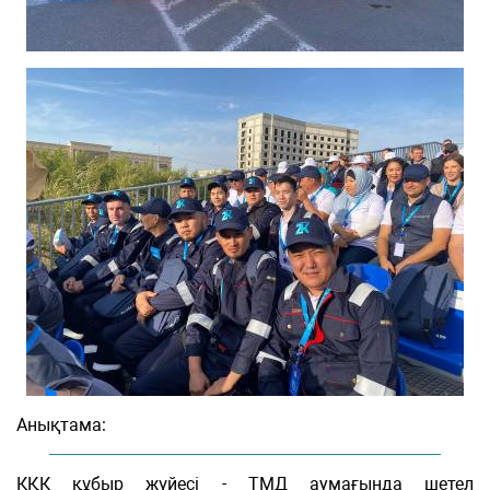
Анықтама:
КҚК құбыр жүйесі - ТМД аумағында шетел