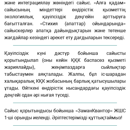
және интеграциялау жөніндегі сайыс. «Алға қадам»
сайысының міндеттері өндірістік қызметтің
экологиялық қауіпсіздік деңгейін арттыруға
бағытталған. «Стихия (апаттар) ойындарында»
сайыскерлер апатқа дайындықтарын және төтенше
жағдайлар кезіндегі әрекет ету дағдыларын тексереді.
Қауіпсіздік күні дәстүр бойынша сайысты
қорытындылап (оны кейін ҚҚК баспасөз қызметі
жариялайды), жеңімпаздарға сыйлықтар
табыстаумен аяқталады. Жалпы, бұл іс-шарадан
халықаралық КҚК жобасының барлық қатысушылары
ұтады. Өйткені өндірістік нысандардағы қауіпсіздік
деңгейі одан әрі нығая түседі.
Сайыс қорытындысы бойынша «ЗаманКвантор» ЖШС
1-ші орынды иеленді. Әріптестерімізді құттықтаймыз!