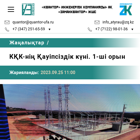
«КВАНТОР» ИНЖЕНЕРЛІК КОМПАНИЯСЫ» АҚ
«ЗАМАНКВАНТОР» ЖШС
quantor@quantor-ufa.ru
info_atyrau@zq.kz
+7 (347) 251-65-59
+7 (7122) 98-01-36
Жаңалықтар
/
КҚК-нің Қауіпсіздік күні. 1-ші орын
Жарияланды:
2023.09.25 11:00