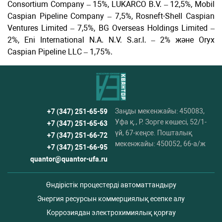
Consortium Company – 15%, LUKARCO B.V. – 12,5%, Mobil
Caspian Pipeline Company – 7,5%, Rosneft-Shell Caspian
Ventures Limited – 7,5%, BG Overseas Holdings Limited –
2%, Eni International N.A. N.V. S.ar.l. – 2% және Oryx
Caspian Pipeline LLC – 1,75%.
Заңды мекенжайы: 450083,
+7 (347) 251-65-59
Уфа қ., Р. Зорге көшесі, 52/1-
+7 (347) 251-65-63
үй, 67-кеңсе. Пошталық
+7 (347) 251-66-72
мекенжайы: 450052, 66-а/ж
+7 (347) 251-66-95
quantor@quantor-ufa.ru
Өндірістік процестерді автоматтандыру
Энергия ресурсын коммерциялық есепке алу
Коррозиядан электрохимиялық қорғау