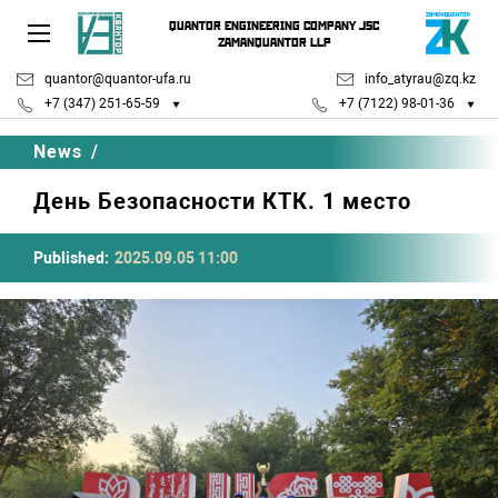
QUANTOR ENGINEERING COMPANY JSC
ZAMANQUANTOR LLP
quantor@quantor-ufa.ru
info_atyrau@zq.kz
+7 (347) 251-65-59
+7 (7122) 98-01-36
News
/
День Безопасности КТК. 1 место
Published:
2025.09.05 11:00