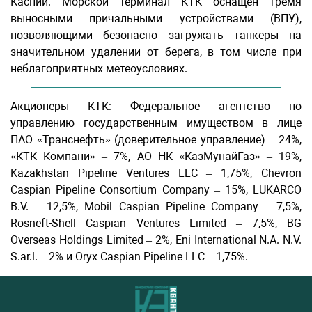
Каспии. Морской терминал КТК оснащен тремя
выносными причальными устройствами (ВПУ),
позволяющими безопасно загружать танкеры на
значительном удалении от берега, в том числе при
неблагоприятных метеоусловиях.
Акционеры КТК: Федеральное агентство по
управлению государственным имуществом в лице
ПАО «Транснефть» (доверительное управление) – 24%,
«КТК Компани» – 7%, АО НК «КазМунайГаз» – 19%,
Kazakhstan Pipeline Ventures LLC – 1,75%, Chevron
Caspian Pipeline Consortium Company – 15%, LUKARCO
B.V. – 12,5%, Mobil Caspian Pipeline Company – 7,5%,
Rosneft-Shell Caspian Ventures Limited – 7,5%, BG
Overseas Holdings Limited – 2%, Eni International N.A. N.V.
S.ar.l. – 2% и Oryx Caspian Pipeline LLC – 1,75%.