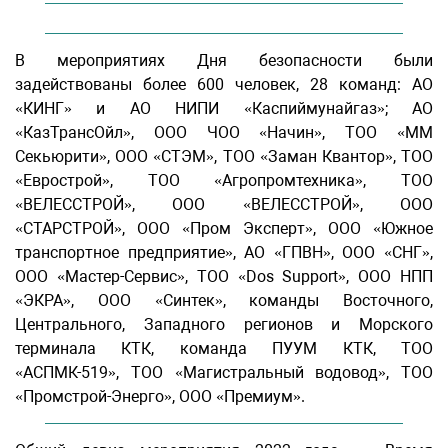
В мероприятиях Дня безопасности были
задействованы более 600 человек, 28 команд: АО
«КИНГ» и АО НИПИ «Каспиймунайгаз»; АО
«КазТрансОйл», ООО ЧОО «Начин», ТОО «ММ
Секьюрити», ООО «СТЭМ», ТОО «Заман Квантор», ТОО
«Еврострой», ТОО «Агропромтехника», ТОО
«ВЕЛЕССТРОЙ», ООО «ВЕЛЕССТРОЙ», ООО
«СТАРСТРОЙ», ООО «Пром Эксперт», ООО «Южное
транспортное предприятие», АО «ГПВН», ООО «СНГ»,
ООО «Мастер-Сервис», ТОО «Dos Support», ООО НПП
«ЭКРА», ООО «Синтек», команды Восточного,
Центрального, Западного регионов и Морского
терминала КТК, команда ПУУМ КТК, ТОО
«АСПМК-519», ТОО «Магистральный водовод», ТОО
«Промстрой-Энерго», ООО «Премиум».